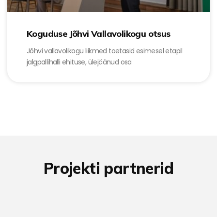
Koguduse Jõhvi Vallavolikogu otsus
Jõhvi vallavolikogu liikmed toetasid esimesel etapil
jalgpallihalli ehituse, ülejäänud osa
Projekti partnerid