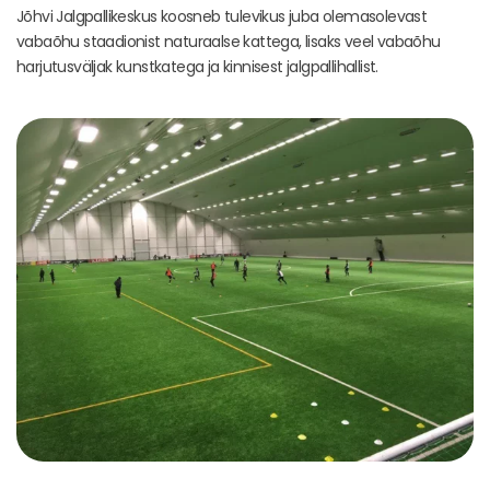
Jõhvi Jalgpallikeskus koosneb tulevikus juba olemasolevast
vabaõhu staadionist naturaalse kattega, lisaks veel vabaõhu
harjutusväljak kunstkatega ja kinnisest jalgpallihallist.