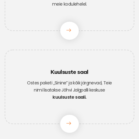
meie kodulehelel.
Kuulsuste saal
Ostes paketi „Sinine” ja kõik järgnevad,
Teie
nimi lisatakse Jõhvi Jalgpalli keskuse
kuulsuste saali.