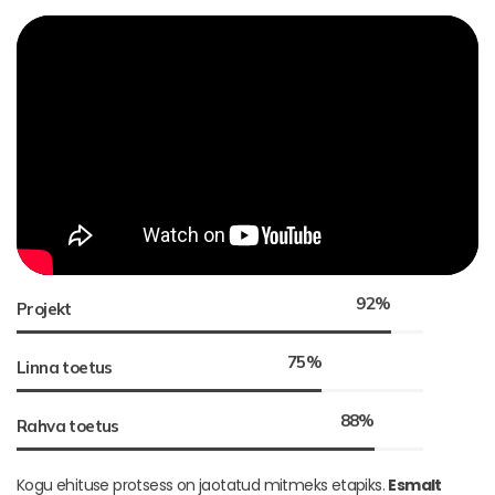
92
%
Projekt
75
%
Linna toetus
88
%
Rahva toetus
Kogu ehituse protsess on jaotatud mitmeks etapiks.
Esmalt