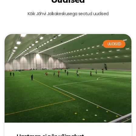
Kõik Jõhvi Jalkakeskusega seotud uudised
UUDISED