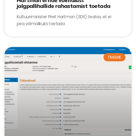
Hartman ei näe võimalust
jalgpallihallide rahastamist toetada
Kultuuriminister Piret Hartman (SDE) teatas, et ei
pea võimalikuks toetada
TIMELINE