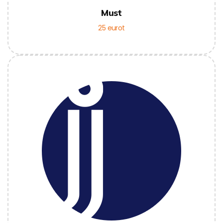
Must
25 eurot