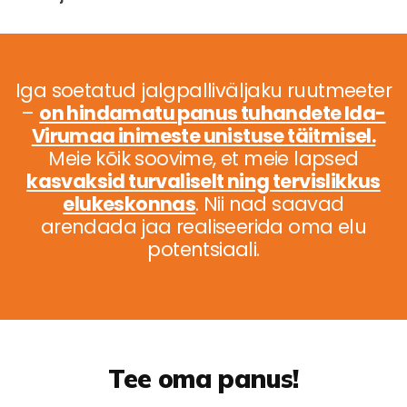
Iga soetatud jalgpalliväljaku ruutmeeter
–
on hindamatu panus tuhandete Ida-
Virumaa inimeste unistuse täitmisel.
Meie kõik soovime, et meie lapsed
kasvaksid turvaliselt ning tervislikkus
elukeskonnas
. Nii nad saavad
arendada jaa realiseerida oma elu
potentsiaali.
Tee oma panus!