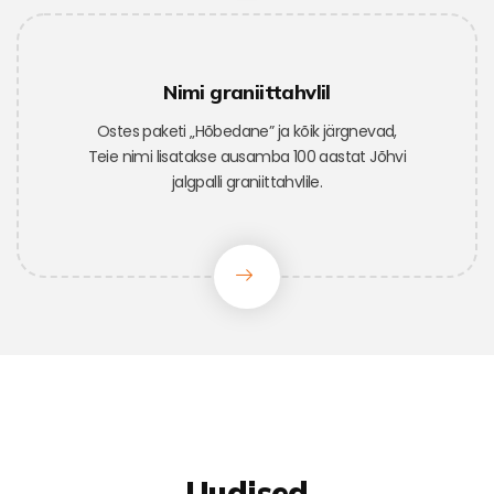
Nimi graniittahvlil
Ostes paketi „Hõbedane” ja kõik järgnevad,
Teie nimi lisatakse ausamba 100 aastat Jõhvi
jalgpalli graniittahvlile.
Uudised