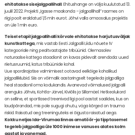
ehitatakse sisejalgpallihall
. Ehitushange on välja kuulutatud 13.
juulil 2022. Projekti „Igasse maakonda – jalgpallihall” raames on
riigi poolt eraldatud 1,5 mln eurot. Jõhvi valla omaosalus projektis
on üle 1 mln euro.
Teisel etapil jalgpallihalli kõrvale ehitatakse harjutusväljak
kunstkattega
, mis vastab Eesti Jalgpalli Liidu nõuete IV
kategooriale ning pealtvaatajate tribüünid. Olemasolev
naturaalse kattega staadionit on kavas pidevalt arendada: uued
riietusruumid, katus tribüünide kohal.
Uue spordirajatise valmimisest ootavad eelkõige kohalikud
jalgpalliklubid. Siis on võimalik aastaringselt tegeleda jalgpalliga
heal staadionil oma kodukandis. Avanevad võimalused jalgpalli
arenguks Jõhvis, Kohtla-Järvel, Kiviõlis ja Sillamäel. Hetkeolukord
on selline, et sportlased treenivad ligi pool aastat saalides, kus on
laudpõrandad, mis pole sugugi ohutu, väga kõrged on trauma
riskid. Raisatud aeg treeninguteks ei õigusta raisatud aega.
Kokku neljas Ida-Virumaa linnas amatöör-ja tipptasemel
tegeleb jalgpalliga üle 1000 inimese vanuses alates kolm
aastat ja vanemad.