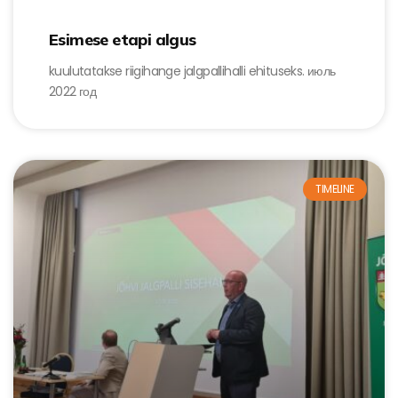
Esimese etapi algus
kuulutatakse riigihange jalgpallihalli ehituseks. июль
2022 год
TIMELINE